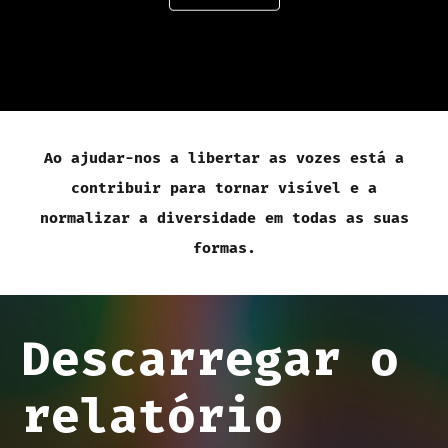
microagressões e atos de
exclusão.
Por isso, hoje
queremos que o mundo nos
ouça.
Porque se há algo que
Ao ajudar-nos a libertar as vozes está a
também está a faltar no nosso
contribuir para tornar visível e a
tempo é a diversidade.
normalizar a diversidade em todas as suas
formas.
Diversidade não só na
aparência, mas também em
todas as formas de expressão
Descarregar o
humana.
Chega de vozes que
relatório
não nos representam nos