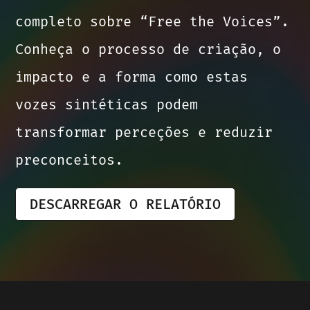
completo sobre “Free the Voices”.
história, a sua própria
Conheça o processo de criação, o
identidade
.
É o momento de
impacto e a forma como estas
todas serem ouvidas e
vozes sintéticas podem
valorizadas de forma igual.
transformar perceções e reduzir
Num mundo cada vez mais
preconceitos.
repleto de vozes geradas com
DESCARREGAR O RELATÓRIO
inteligência artificial, só a
exposição a vozes diversas
pode eliminar os nossos
preconceitos e parcialidades.