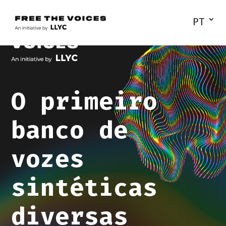
PT
O primeiro
banco de
vozes
sintéticas
diversas