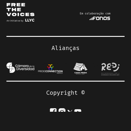
Free The Voices é o primeiro
banco de vozes sintéticas
diversificadas, criado a
partir da recolha de mais de
Alianças
250 vozes da comunidade
LGBTQIA+ em 12 países.
Ouça as nossas vozes
Copyright ©
sintéticas, junte a sua
própria voz para criar novas
vozes e, acima de tudo,
llyc.global